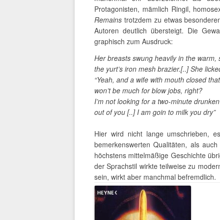
Protagonisten, mämlich Ringil, homose
Remains
trotzdem zu etwas besonderen 
Autoren deutlich übersteigt. Die Ge
graphisch zum Ausdruck:
Her breasts swung heavily in the warm, 
the yurt’s iron mesh brazier.[..] She lick
“Yeah, and a wife with mouth closed that 
won’t be much for blow jobs, right?
I’m not looking for a two-minute drunken
out of you [..] I am goin to milk you dry”
Hier wird nicht lange umschrieben, e
bemerkenswerten Qualitäten, als auch
höchstens mittelmäßige Geschichte übri
der Sprachstil wirkte teilweise zu moder
sein, wirkt aber manchmal befremdlich.