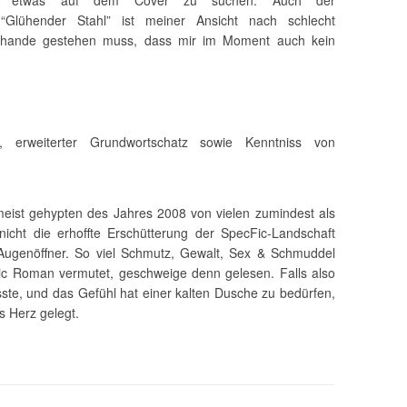
ft etwas auf dem Cover zu suchen. Auch der
l “Glühender Stahl” ist meiner Ansicht nach schlecht
Schande gestehen muss, dass mir im Moment auch kein
ch, erweiterter Grundwortschatz sowie Kenntniss von
eist gehypten des Jahres 2008 von vielen zumindest als
cht die erhoffte Erschütterung der SpecFic-Landschaft
 Augenöffner. So viel Schmutz, Gewalt, Sex & Schmuddel
Fic Roman vermutet, geschweige denn gelesen. Falls also
te, und das Gefühl hat einer kalten Dusche zu bedürfen,
 Herz gelegt.