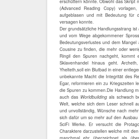
erschüttern könnte. Obwohl das Skript 
(Advanced Reading Copy) vorlagen,
aufgeblasen und mit Bedeutung für d
versagen konnte.
Der grundsätzliche Handlungsstrang ist an
und vom Wege abgekommener Spross e
Bedeutungsverlustes und dem Mangel an
Cousine zu finden, die mehr oder weni
Ringil den Spuren nachgeht, kommt e
Sklavenhandel hinaus geht. Archeth, 
Yhelteth,soll ein Blutbad in einer entle
unbekannte Macht die Integrität des Re
Egar, reformieren ein zu Kriegszeiten 
die Spuren zu kommen.Die Handlung ma
auch das
Worldbuilding
als schwach be
Welt, welche sich dem Leser schnell aus
und unvollständig, Wünsche nach mehr D
sich dafür um so mehr auf den Ausbau d
SciFi Werke. Er versucht die Protago
Charaktere darzustellen welche mit d
manchmal ehr überzeichnet als über