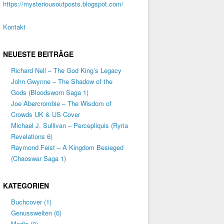
https://mysteriousoutposts.blogspot.com/
Kontakt
NEUESTE BEITRÄGE
Richard Nell – The God King’s Legacy
John Gwynne – The Shadow of the
Gods (Bloodsworn Saga 1)
Joe Abercrombie – The Wisdom of
Crowds UK & US Cover
Michael J. Sullivan – Percepliquis (Ryria
Revelations 6)
Raymond Feist – A Kingdom Besieged
(Chaoswar Saga 1)
KATEGORIEN
Buchcover
(1)
Genusswelten
(0)
Media
(0)