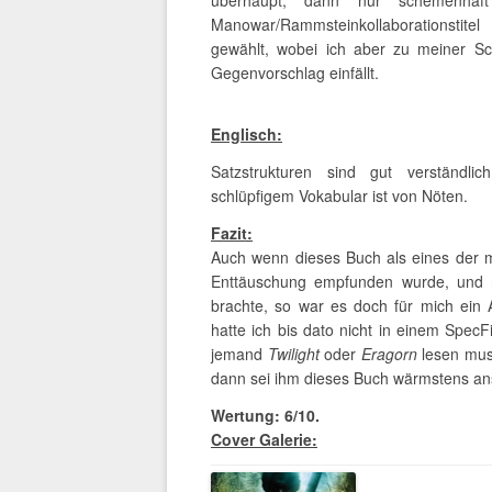
überhaupt, dann nur schemenha
Manowar/Rammsteinkollaborationstite
gewählt, wobei ich aber zu meiner 
Gegenvorschlag einfällt.
Englisch:
Satzstrukturen sind gut verständli
schlüpfigem Vokabular ist von Nöten.
Fazit:
Auch wenn dieses Buch als eines der m
Enttäuschung empfunden wurde, und ni
brachte, so war es doch für mich ein
hatte ich bis dato nicht in einem Spec
jemand
Twilight
oder
Eragorn
lesen muss
dann sei ihm dieses Buch wärmstens ans
Wertung: 6/10.
Cover Galerie: