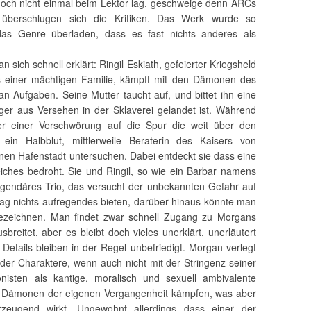
noch nicht einmal beim Lektor lag, geschweige denn ARCs
 überschlugen sich die Kritiken. Das Werk wurde so
as Genre überladen, dass es fast nichts anderes als
 sich schnell erklärt: Ringil Eskiath, gefeierter Kriegsheld
iner mächtigen Familie, kämpft mit den Dämonen des
 Aufgaben. Seine Mutter taucht auf, und bittet ihn eine
ger aus Versehen in der Sklaverei gelandet ist. Während
r einer Verschwörung auf die Spur die weit über den
ein Halbblut, mittlerweile Beraterin des Kaisers von
genen Hafenstadt untersuchen. Dabei entdeckt sie dass eine
iches bedroht. Sie und Ringil, so wie ein Barbar namens
legendäres Trio, das versucht der unbekannten Gefahr auf
g nichts aufregendes bieten, darüber hinaus könnte man
zeichnen. Man findet zwar schnell Zugang zu Morgans
breitet, aber es bleibt doch vieles unerklärt, unerläutert
etails bleiben in der Regel unbefriedigt. Morgan verlegt
er Charaktere, wenn auch nicht mit der Stringenz seiner
nisten als kantige, moralisch und sexuell ambivalente
en Dämonen der eigenen Vergangenheit kämpfen, was aber
zeugend wirkt. Ungewohnt allerdings dass einer der