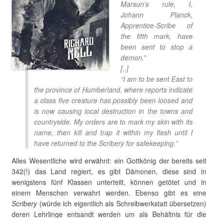
Marsun’s rule, I,
Johann Planck,
Apprentice-Scribe of
the fifth mark, have
been sent to stop a
demon.”
[..]
“I am to be sent East to
the province of Humberland, where reports indicate
a class five creature has possibly been loosed and
is now causing local destruction in the towns and
countryside. My orders are to mark my skin with its
name, then kill and trap it within my flesh until I
have returned to the Scribery for safekeeping.”
Alles Wesentliche wird erwähnt: ein Gottkönig der bereits seit
342(!) das Land regiert, es gibt Dämonen, diese sind in
wenigstens fünf Klassen unterteilt, können getötet und in
einem Menschen verwahrt werden. Ebenso gibt es eine
Scribery
(würde ich eigentlich als Schreibwerkstatt übersetzen)
deren Lehrlinge entsandt werden um als Behältnis für die