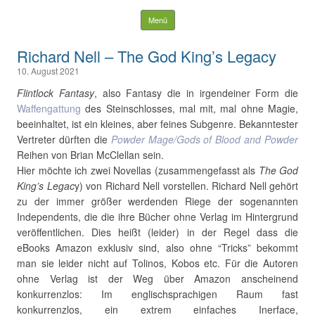
Mysterious Outposts
Springe zum Inhalt
Menü
Suchen
Richard Nell – The God King’s Legacy
nach:
10. August 2021
Flintlock Fantasy
, also Fantasy die in irgendeiner Form die
Waffengattung
des Steinschlosses, mal mit, mal ohne Magie,
beeinhaltet, ist ein kleines, aber feines Subgenre. Bekanntester
Vertreter dürften die
Powder Mage/Gods of Blood and Powder
Reihen von Brian McClellan sein.
Hier möchte ich zwei Novellas (zusammengefasst als
The God
King’s Legac
y) von Richard Nell vorstellen. Richard Nell gehört
zu der immer größer werdenden Riege der sogenannten
Independents, die die ihre Bücher ohne Verlag im Hintergrund
veröffentlichen. Dies heißt (leider) in der Regel dass die
eBooks Amazon exklusiv sind, also ohne “Tricks” bekommt
man sie leider nicht auf Tolinos, Kobos etc. Für die Autoren
ohne Verlag ist der Weg über Amazon anscheinend
konkurrenzlos: Im englischsprachigen Raum fast
konkurrenzlos, ein extrem einfaches Inerface,