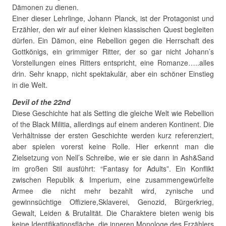
Dämonen zu dienen.
Einer dieser Lehrlinge, Johann Planck, ist der Protagonist und
Erzähler, den wir auf einer kleinen klassischen Quest begleiten
dürfen. Ein Dämon, eine Rebellion gegen die Herrschaft des
Gottkönigs, ein grimmiger Ritter, der so gar nicht Johann’s
Vorstellungen eines Ritters entspricht, eine Romanze…..alles
drin. Sehr knapp, nicht spektakulär, aber ein schöner Einstieg
in die Welt.
Devil of the 22nd
Diese Geschichte hat als Setting die gleiche Welt wie Rebellion
of the Black Militia, allerdings auf einem anderen Kontinent. Die
Verhältnisse der ersten Geschichte werden kurz referenziert,
aber spielen vorerst keine Rolle. Hier erkennt man die
Zielsetzung von Nell’s Schreibe, wie er sie dann in Ash&Sand
im großen Stil ausführt: “Fantasy for Adults”. Ein Konflikt
zwischen Republik & Imperium, eine zusammengewürfelte
Armee die nicht mehr bezahlt wird, zynische und
gewinnsüchtige Offiziere,Sklaverei, Genozid, Bürgerkrieg,
Gewalt, Leiden & Brutalität. Die Charaktere bieten wenig bis
keine Identifikationsfläche, die inneren Monologe des Erzählers