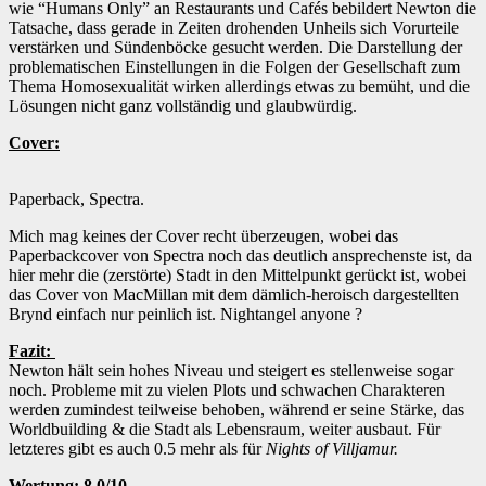
wie “Humans Only” an Restaurants und Cafés bebildert Newton die
Tatsache, dass gerade in Zeiten drohenden Unheils sich Vorurteile
verstärken und Sündenböcke gesucht werden. Die Darstellung der
problematischen Einstellungen in die Folgen der Gesellschaft zum
Thema Homosexualität wirken allerdings etwas zu bemüht, und die
Lösungen nicht ganz vollständig und glaubwürdig.
Cover:
Paperback, Spectra.
Mich mag keines der Cover recht überzeugen, wobei das
Paperbackcover von Spectra noch das deutlich ansprechenste ist, da
hier mehr die (zerstörte) Stadt in den Mittelpunkt gerückt ist, wobei
das Cover von MacMillan mit dem dämlich-heroisch dargestellten
Brynd einfach nur peinlich ist. Nightangel anyone ?
Fazit:
Newton hält sein hohes Niveau und steigert es stellenweise sogar
noch. Probleme mit zu vielen Plots und schwachen Charakteren
werden zumindest teilweise behoben, während er seine Stärke, das
Worldbuilding & die Stadt als Lebensraum, weiter ausbaut. Für
letzteres gibt es auch 0.5 mehr als für
Nights of Villjamur.
Wertung: 8.0/10.