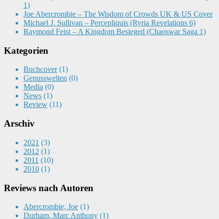
1)
Joe Abercrombie – The Wisdom of Crowds UK & US Cover
Michael J. Sullivan – Percepliquis (Ryria Revelations 6)
Raymond Feist – A Kingdom Besieged (Chaoswar Saga 1)
Kategorien
Buchcover
(1)
Genusswelten
(0)
Media
(0)
News
(1)
Review
(11)
Arschiv
2021
(3)
2012
(1)
2011
(10)
2010
(1)
Reviews nach Autoren
Abercrombie, Joe
(1)
Durham, Marc Anthony
(1)