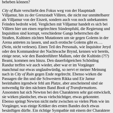
beheben können?
City of Ruin
verschiebt den Fokus weg von der Hauptstadt
Villjamur, hin zu der Grenzstadt Villiren, die nicht nur unmittelbarer
als Villjamur von der Eiszeit, sondern auch von noch unbekannten
Feinden bedroht wird. Verglichen mit Villjamur handelt es sich bei
Villiren hier um einen regelrechten Sündenpfuhl, die Regierung und
Inquisition sind korrupt, verschiedene Gangs beherrschen die
Straßen, Kultisten züchten Mutationen um sie gegen Golems in der
Arena antreten zu lassen, und auch erotische Golems gibt es….
(Nein, nicht verlesen). Einen Teil des Personals, wie Inquisitor Jeryd
oder den Kommandeur der Nachtwache Brynd, kennen wir bereits,
einige neue, wie den Bandenführer Mallum, oder die Kultistin (?!?)
Beami, kommen neu hinzu. Den dauerfolgreichen Schönling
Randur treffen wir auch wieder, aber war er im Vorgänger
manchmal nur etwas unglaubwürdig, so nervt er meiner Meinung
nach in
City of Ruin
gegen Ende regelrecht. Ebenso wirken die
Passagen die ihn und die Schwestern Rikka und Eir Jamur
beeinhalten irgendwie fehl am Platze, aber anscheinend sind sie
notwendig für den nächsten Band
Book of Transformations
.
Ansonsten hat sich Newton bei den Charakteren sehr gut entwickelt,
sie wirken plastischer, etwas vielschichtiger, etwas gekonnter.
Ebenso springt Newton nicht mehr zwischen so vielen Plots wie im
Vorgänger, was einige Kritiker des ersten Bandes doch etwas
besänftigen dürfte. Ein richtige Sympathie mit einem der Charaktere