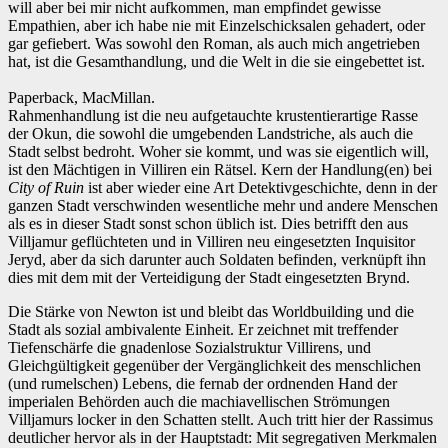
will aber bei mir nicht aufkommen, man empfindet gewisse
Empathien, aber ich habe nie mit Einzelschicksalen gehadert, oder
gar gefiebert. Was sowohl den Roman, als auch mich angetrieben
hat, ist die Gesamthandlung, und die Welt in die sie eingebettet ist.
Paperback, MacMillan.
Rahmenhandlung ist die neu aufgetauchte krustentierartige Rasse
der Okun, die sowohl die umgebenden Landstriche, als auch die
Stadt selbst bedroht. Woher sie kommt, und was sie eigentlich will,
ist den Mächtigen in Villiren ein Rätsel. Kern der Handlung(en) bei
City of Ruin
ist aber wieder eine Art Detektivgeschichte, denn in der
ganzen Stadt verschwinden wesentliche mehr und andere Menschen
als es in dieser Stadt sonst schon üblich ist. Dies betrifft den aus
Villjamur geflüchteten und in Villiren neu eingesetzten Inquisitor
Jeryd, aber da sich darunter auch Soldaten befinden, verknüpft ihn
dies mit dem mit der Verteidigung der Stadt eingesetzten Brynd.
Die Stärke von Newton ist und bleibt das Worldbuilding und die
Stadt als sozial ambivalente Einheit. Er zeichnet mit treffender
Tiefenschärfe die gnadenlose Sozialstruktur Villirens, und
Gleichgültigkeit gegenüber der Vergänglichkeit des menschlichen
(und rumelschen) Lebens, die fernab der ordnenden Hand der
imperialen Behörden auch die machiavellischen Strömungen
Villjamurs locker in den Schatten stellt. Auch tritt hier der Rassimus
deutlicher hervor als in der Hauptstadt: Mit segregativen Merkmalen