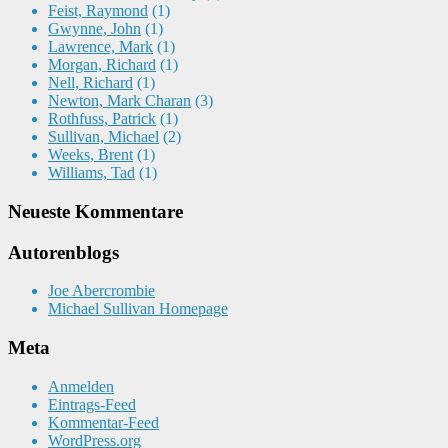
Feist, Raymond
(1)
Gwynne, John
(1)
Lawrence, Mark
(1)
Morgan, Richard
(1)
Nell, Richard
(1)
Newton, Mark Charan
(3)
Rothfuss, Patrick
(1)
Sullivan, Michael
(2)
Weeks, Brent
(1)
Williams, Tad
(1)
Neueste Kommentare
Autorenblogs
Joe Abercrombie
Michael Sullivan Homepage
Meta
Anmelden
Eintrags-Feed
Kommentar-Feed
WordPress.org