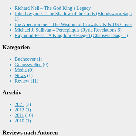
Richard Nell – The God King’s Legacy
John Gwynne – The Shadow of the Gods (Bloodsworn Saga
1)
Joe Abercrombie – The Wisdom of Crowds UK & US Cover
Michael J. Sullivan – Percepliquis (Ryria Revelations 6)
Raymond Feist – A Kingdom Besieged (Chaoswar Saga 1)
Kategorien
Buchcover
(1)
Genusswelten
(0)
Media
(0)
News
(1)
Review
(11)
Arschiv
2021
(3)
2012
(1)
2011
(10)
2010
(1)
Reviews nach Autoren