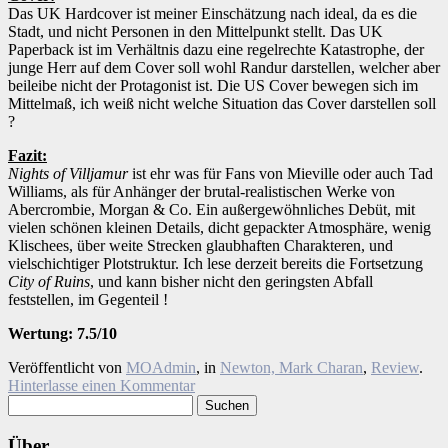
Das UK Hardcover ist meiner Einschätzung nach ideal, da es die
Stadt, und nicht Personen in den Mittelpunkt stellt. Das UK
Paperback ist im Verhältnis dazu eine regelrechte Katastrophe, der
junge Herr auf dem Cover soll wohl Randur darstellen, welcher aber
beileibe nicht der Protagonist ist. Die US Cover bewegen sich im
Mittelmaß, ich weiß nicht welche Situation das Cover darstellen soll
?
Fazit:
Nights of Villjamur
ist ehr was für Fans von Mieville oder auch Tad
Williams, als für Anhänger der brutal-realistischen Werke von
Abercrombie, Morgan & Co. Ein außergewöhnliches Debüt, mit
vielen schönen kleinen Details, dicht gepackter Atmosphäre, wenig
Klischees, über weite Strecken glaubhaften Charakteren, und
vielschichtiger Plotstruktur. Ich lese derzeit bereits die Fortsetzung
City of Ruins
, und kann bisher nicht den geringsten Abfall
feststellen, im Gegenteil !
Wertung: 7.5/10
Veröffentlicht von
MOAdmin
, in
Newton, Mark Charan
,
Review
.
Hinterlasse einen Kommentar
Suchen
nach:
Über