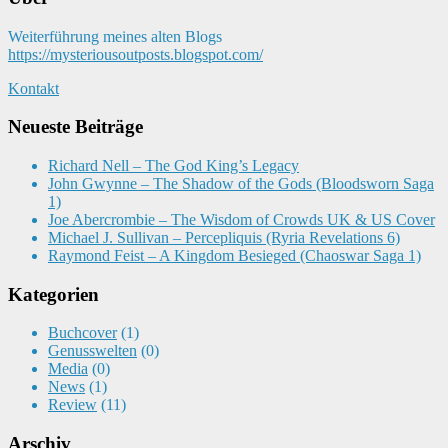
Weiterführung meines alten Blogs
https://mysteriousoutposts.blogspot.com/
Kontakt
Neueste Beiträge
Richard Nell – The God King’s Legacy
John Gwynne – The Shadow of the Gods (Bloodsworn Saga
1)
Joe Abercrombie – The Wisdom of Crowds UK & US Cover
Michael J. Sullivan – Percepliquis (Ryria Revelations 6)
Raymond Feist – A Kingdom Besieged (Chaoswar Saga 1)
Kategorien
Buchcover
(1)
Genusswelten
(0)
Media
(0)
News
(1)
Review
(11)
Arschiv