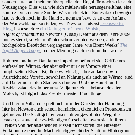
sondern auch auf meinem überquellenden Regal für noch zu lesende
Neuzugänge. Dies war, wie sich mittlerweile herausgestellt hat, eine
kaum zu verzeihende Sünde. Was mich letzten Endes dazu bewogen
hat, es doch noch in die Hand zu nehmen bzw. es an den Anfang
der Warteschlange zu stellen, war Newtons äußerst
lesenswertes
Blog,
insbesondere
ein Beitrag zum Thema Whisky.
Nights of Villjamur
ist Newtons (Quasi) Debüt aus dem Jahre 2009,
und es steckt, so viel muß hier schon verraten werden, andere
hochgelobte Debüt der vergangenen Jahre, wie Brent Weeks’
The
Night Angel Trilogy
, meiner Meinung nach leicht in die Tasche.
Rahmenhandlung: Das Jamur Imperium befindet sich Griff eines
entfesselten Winters, der aber selbst nur der Vorbote einer
prophezeiten Eiszeit ist, die etwa vierzig Jahre andauern wird.
Ausreichende Vorräte, sowohl an Nahrung, als auch an Wärme, sind
auf Dauer nur in den Städten zu finden. Und die Haupt- und
Residenzstadt des Imperiums, Villjamur, ein Jahrtausende alter
Moloch, ist folglich das Ziel der meisten Flüchtlinge.
Und hier in Villjamur spielt nicht nur der Großteil der Handlung,
hier hat Newton auch seinen heimlichen, eigentlichen Protagonisten
gefunden. Die Stadt geht einerseits ihren gewohnten Weg, die
legalen, als auch die zwielichtigen Geschäfte lassen sich in ihrem
Treiben von der anstehenden Eiszeit nicht stören, die einzelnen
Fraktionen ziehen im Machtgleichgewicht der Stadt im Hintergrund