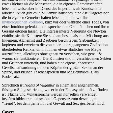
etwas kleiner als die Menschen, die in eigenen Gemeinschaften
leben, teilweise aber im Dienst des Imperiums als Kundschafter
arbeiten. Auch gibt es in Villjamur Banshees, eine Art Klageweiber
die in eigenen Gemeinschaften leben, und die, wie ihre
mythologischen Vorbilder
, kurz vor oder während eines Todes, von
einer Intuition gelenkt am entsprechenden Ort auftauchen und ihren
Gesang ertönen lassen. Die Interessanteste Neuerung die Newton
einführt sie die Kultisten: Sie sind am besten als eine Mischung aus
Ingenieur, Alchemist und Zauberer beschrieben: Siebenutzen,
kopieren und erweitern die von einer untergegangenen Zivilisation
überlieferten Relikte, um mit ihnen etwas ähnliches wie Magie
auszuführen, allerdings ohne genau zu verstehen, wie genau &
warum sie funktionieren. Die Kultisten sind in verschiedenen Sekten
und Gruppen unterteilt, und haben eine eigene, chaotische
Gesellschaftsordnung mit den Köpfen der großen Sekten an der
Spitze, und kleinen Taschenspielern und Magiejunkies (!) als
Bodensatz.
Sprachlich ist
Nights of Villjamur
in einem sehr angenehmen,
flüssigen Stil geschrieben, wie er in der Fantasy nicht oft zu finden
ist. Flüche und Vulgärsprache werden nur selten verwendet,
insofern bildet er einen schönen Gegensatz zum derzeitigen
“Trend”, bei dem gerne mit viel Gewalt und Sex gearbeitet wird.
Cover: