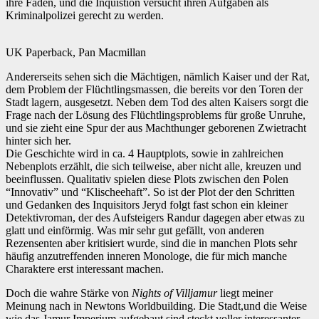
ihre Fäden, und die Inquistion versucht ihren Aufgaben als
Kriminalpolizei gerecht zu werden.
UK Paperback, Pan Macmillan
Andererseits sehen sich die Mächtigen, nämlich Kaiser und der Rat,
dem Problem der Flüchtlingsmassen, die bereits vor den Toren der
Stadt lagern, ausgesetzt. Neben dem Tod des alten Kaisers sorgt die
Frage nach der Lösung des Flüchtlingsproblems für große Unruhe,
und sie zieht eine Spur der aus Machthunger geborenen Zwietracht
hinter sich her.
Die Geschichte wird in ca. 4 Hauptplots, sowie in zahlreichen
Nebenplots erzählt, die sich teilweise, aber nicht alle, kreuzen und
beeinflussen. Qualitativ spielen diese Plots zwischen den Polen
“Innovativ” und “Klischeehaft”. So ist der Plot der den Schritten
und Gedanken des Inquisitors Jeryd folgt fast schon ein kleiner
Detektivroman, der des Aufsteigers Randur dagegen aber etwas zu
glatt und einförmig. Was mir sehr gut gefällt, von anderen
Rezensenten aber kritisiert wurde, sind die in manchen Plots sehr
häufig anzutreffenden inneren Monologe, die für mich manche
Charaktere erst interessant machen.
Doch die wahre Stärke von
Nights of Villjamur
liegt meiner
Meinung nach in Newtons Worldbuilding. Die Stadt,und die Weise
wie das Jamur Imperium aufgebaut sind steckt voller interessanter