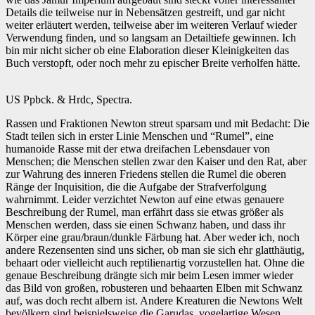
Details die teilweise nur in Nebensätzen gestreift, und gar nicht
weiter erläutert werden, teilweise aber im weiteren Verlauf wieder
Verwendung finden, und so langsam an Detailtiefe gewinnen. Ich
bin mir nicht sicher ob eine Elaboration dieser Kleinigkeiten das
Buch verstopft, oder noch mehr zu epischer Breite verholfen hätte.
US Ppbck. & Hrdc, Spectra.
Rassen und Fraktionen Newton streut sparsam und mit Bedacht: Die
Stadt teilen sich in erster Linie Menschen und “Rumel”, eine
humanoide Rasse mit der etwa dreifachen Lebensdauer von
Menschen; die Menschen stellen zwar den Kaiser und den Rat, aber
zur Wahrung des inneren Friedens stellen die Rumel die oberen
Ränge der Inquisition, die die Aufgabe der Strafverfolgung
wahrnimmt. Leider verzichtet Newton auf eine etwas genauere
Beschreibung der Rumel, man erfährt dass sie etwas größer als
Menschen werden, dass sie einen Schwanz haben, und dass ihr
Körper eine grau/braun/dunkle Färbung hat. Aber weder ich, noch
andere Rezensenten sind uns sicher, ob man sie sich ehr glatthäutig,
behaart oder vielleicht auch reptilienartig vorzustellen hat. Ohne die
genaue Beschreibung drängte sich mir beim Lesen immer wieder
das Bild von großen, robusteren und behaarten Elben mit Schwanz
auf, was doch recht albern ist. Andere Kreaturen die Newtons Welt
bevölkern sind beispielsweise die Garudas, vogelartige Wesen,