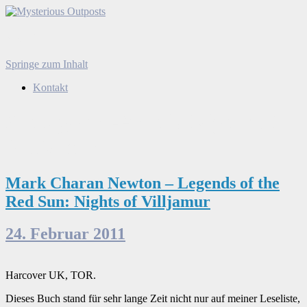
Mysterious Outposts
Menü
Springe zum Inhalt
Suchen
nach:
Kontakt
Schlagwort-Archiv:Nights of
Villjamur
Mark Charan Newton – Legends of the
Red Sun: Nights of Villjamur
24. Februar 2011
Harcover UK, TOR.
Dieses Buch stand für sehr lange Zeit nicht nur auf meiner Leseliste,