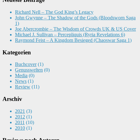
Richard Nell – The God King’s Legacy
John Gwynne – The Shadow of the Gods (Bloodsworn Saga
1)
Joe Abercrombie – The Wisdom of Crowds UK & US Cover
Michael J. Sullivan – Percepliquis (Ryria Revelations 6)
Raymond Feist – A Kingdom Besieged (Chaoswar Saga 1)
Kategorien
Buchcover
(1)
Genusswelten
(0)
Media
(0)
News
(1)
Review
(11)
Arschiv
2021
(3)
2012
(1)
2011
(10)
2010
(1)