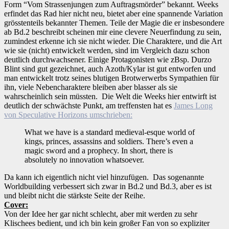
Form “Vom Strassenjungen zum Auftragsmörder” bekannt. Weeks
erfindet das Rad hier nicht neu, bietet aber eine spannende Variation
grösstenteils bekannter Themen. Teile der Magie die er insbesondere
ab Bd.2 beschreibt scheinen mir eine clevere Neuerfindung zu sein,
zumindest erkenne ich sie nicht wieder. Die Charaktere, und die Art
wie sie (nicht) entwickelt werden, sind im Vergleich dazu schon
deutlich durchwachsener. Einige Protagonisten wie zBsp. Durzo
Blint sind gut gezeichnet, auch Azoth/Kylar ist gut entworfen und
man entwickelt trotz seines blutigen Brotwerwerbs Sympathien für
ihn, viele Nebencharaktere bleiben aber blasser als sie
wahrscheinlich sein müssten. Die Welt die Weeks hier entwirft ist
deutlich der schwächste Punkt, am treffensten hat es
James Long
von Speculative Horizons umschrieben:
What we have is a standard medieval-
esque
world of
kings, princes, assassins and soldiers. There’s even a
magic sword and a prophecy. In short, there is
absolutely no innovation whatsoever.
Da kann ich eigentlich nicht viel hinzufügen. Das sogenannte
Worldbuilding verbessert sich zwar in Bd.2 und Bd.3, aber es ist
und bleibt nicht die stärkste Seite der Reihe.
Cover:
Von der Idee her gar nicht schlecht, aber mit werden zu sehr
Klischees bedient, und ich bin kein großer Fan von so expliziter