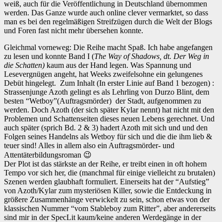
weiß, auch für die Veröffentlichung in Deutschland übernommen
werden. Das Ganze wurde auch online clever vermarktet, so dass
man es bei den regelmäßigen Streifzügen durch die Welt der Blogs
und Foren fast nicht mehr übersehen konnte.
Gleichmal vorneweg: Die Reihe macht Spaß. Ich habe angefangen
zu lesen und konnte Band I (
The Way of Shadows, dt. Der Weg in
die Schatten)
kaum aus der Hand legen. Was Spannung und
Lesevergnügen angeht, hat Weeks zweifelsohne ein gelungenes
Debüt hingelegt. Zum Inhalt (In erster Linie auf Band 1 bezogen) :
Strassenjunge Azoth gelingt es als Lehrling von Durzo Blint, dem
besten “Wetboy”(Auftragsmörder) der Stadt, aufgenommen zu
werden. Doch Azoth (der sich später Kylar nennt) hat nicht mit den
Problemen und Schattenseiten dieses neuen Lebens gerechnet. Und
auch später (sprich Bd. 2 & 3) hadert Azoth mit sich und und den
Folgen seines Handelns als Wetboy für sich und die die ihm lieb &
teuer sind! Alles in allem also ein Auftragsmörder- und
Attentäterbildungsroman 😉
Der Plot ist das stärkste an der Reihe, er treibt einen in oft hohem
Tempo vor sich her, die (manchmal für einige vielleicht zu brutalen)
Szenen werden glaubhaft formuliert. Einerseits hat der “Aufstieg”
von Azoth/Kylar zum mysteriösen Killer, sowie die Entdeckung in
größere Zusammenhänge verwickelt zu sein, schon etwas von der
klassischen Nummer “vom Stableboy zum Ritter”, aber andererseits
sind mir in der SpecLit kaum/keine anderen Werdegänge in der