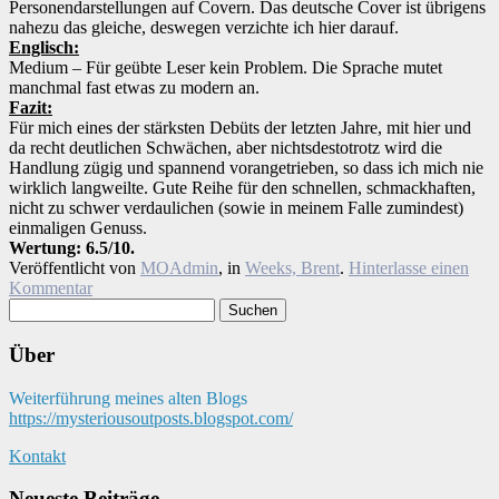
Personendarstellungen auf Covern. Das deutsche Cover ist übrigens
nahezu das gleiche, deswegen verzichte ich hier darauf.
Englisch:
Medium – Für geübte Leser kein Problem. Die Sprache mutet
manchmal fast etwas zu modern an.
Fazit:
Für mich eines der stärksten Debüts der letzten Jahre, mit hier und
da recht deutlichen Schwächen, aber nichtsdestotrotz wird die
Handlung zügig und spannend vorangetrieben, so dass ich mich nie
wirklich langweilte. Gute Reihe für den schnellen, schmackhaften,
nicht zu schwer verdaulichen (sowie in meinem Falle zumindest)
einmaligen Genuss.
Wertung: 6.5/10.
Veröffentlicht von
MOAdmin
, in
Weeks, Brent
.
Hinterlasse einen
Kommentar
Suchen
nach:
Über
Weiterführung meines alten Blogs
https://mysteriousoutposts.blogspot.com/
Kontakt
Neueste Beiträge